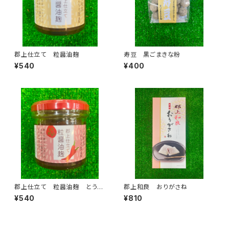
郡上仕立て 粒醤油麹
寿豆 黒ごまきな粉
¥540
¥400
郡上仕立て 粒醤油麹 とうが
郡上和良 おりがさね
らし
¥540
¥810